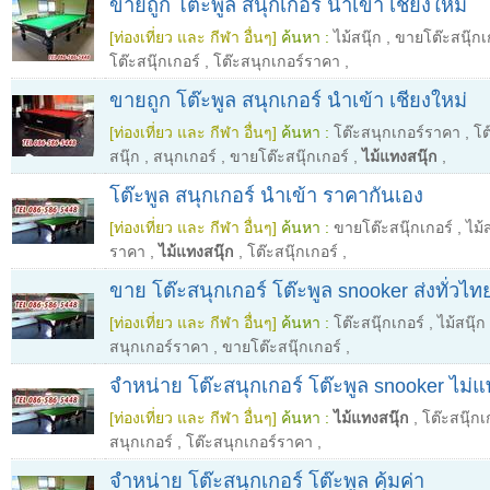
ขายถูก โต๊ะพูล สนุกเกอร์ นำเข้า เชียงใหม่
[ท่องเที่ยว และ กีฬา อื่นๆ]
ค้นหา :
ไม้สนุ๊ก
,
ขายโต๊ะสนุ๊กเ
โต๊ะสนุ๊กเกอร์
,
โต๊ะสนุกเกอร์ราคา
,
ขายถูก โต๊ะพูล สนุกเกอร์ นำเข้า เชียงใหม่
[ท่องเที่ยว และ กีฬา อื่นๆ]
ค้นหา :
โต๊ะสนุกเกอร์ราคา
,
โต
สนุ๊ก
,
สนุกเกอร์
,
ขายโต๊ะสนุ๊กเกอร์
,
ไม้แทงสนุ๊ก
,
โต๊ะพูล สนุกเกอร์ นำเข้า ราคากันเอง
[ท่องเที่ยว และ กีฬา อื่นๆ]
ค้นหา :
ขายโต๊ะสนุ๊กเกอร์
,
ไม้ส
ราคา
,
ไม้แทงสนุ๊ก
,
โต๊ะสนุ๊กเกอร์
,
ขาย โต๊ะสนุกเกอร์ โต๊ะพูล snooker ส่งทั่วไท
[ท่องเที่ยว และ กีฬา อื่นๆ]
ค้นหา :
โต๊ะสนุ๊กเกอร์
,
ไม้สนุ๊ก
สนุกเกอร์ราคา
,
ขายโต๊ะสนุ๊กเกอร์
,
จำหน่าย โต๊ะสนุกเกอร์ โต๊ะพูล snooker ไม่
[ท่องเที่ยว และ กีฬา อื่นๆ]
ค้นหา :
ไม้แทงสนุ๊ก
,
โต๊ะสนุ๊กเ
สนุกเกอร์
,
โต๊ะสนุกเกอร์ราคา
,
จำหน่าย โต๊ะสนุกเกอร์ โต๊ะพูล คุ้มค่า