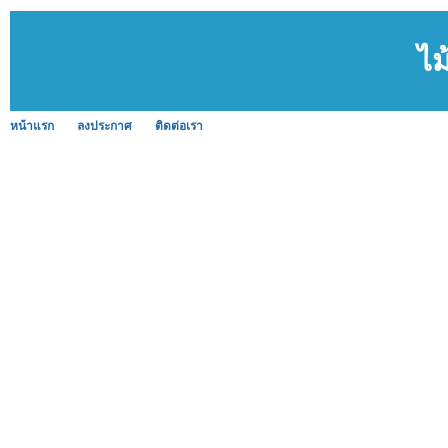
ไม
หน้าแรก
ลงประกาศ
ติดต่อเรา