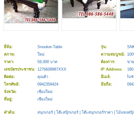
ยี่ห้อ:
Snooker-Table
รุ่น:
SNK
สภาพ:
ใหม่
ความสมบูรณ์:
10
ราคา:
59,000 บาท
ต้องการ:
ขา
เลขบัตรประชาชน:
1276608987XXX
IP Address:
180
ติดต่อ:
คุณต้า
อีเมล์:
โทรศัพย์:
0942359424
มือถือ:
094
จังหวัด:
เชียงใหม่
ที่อยู่:
เชียงใหม่
คำค้น:
สนุกเกอร์
|
โต๊ะสนุ๊กเกอร์
|
โต๊ะสนุกเกอร์ราคา
|
ไม้แทงสนุ๊