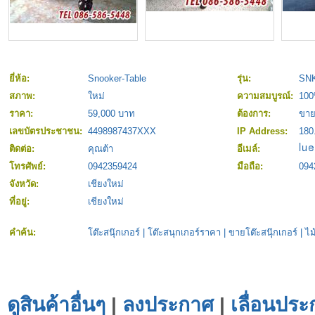
ยี่ห้อ:
Snooker-Table
รุ่น:
SNK
สภาพ:
ใหม่
ความสมบูรณ์:
10
ราคา:
59,000 บาท
ต้องการ:
ขา
เลขบัตรประชาชน:
4498987437XXX
IP Address:
180
ติดต่อ:
คุณต้า
อีเมล์:
โทรศัพย์:
0942359424
มือถือ:
094
จังหวัด:
เชียงใหม่
ที่อยู่:
เชียงใหม่
คำค้น:
โต๊ะสนุ๊กเกอร์
|
โต๊ะสนุกเกอร์ราคา
|
ขายโต๊ะสนุ๊กเกอร์
|
ไม
ดูสินค้าอื่นๆ
|
ลงประกาศ
|
เลื่อนประ