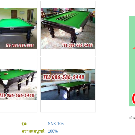
คำค
รุ่น:
SNK-105
ความสมบูรณ์:
100%