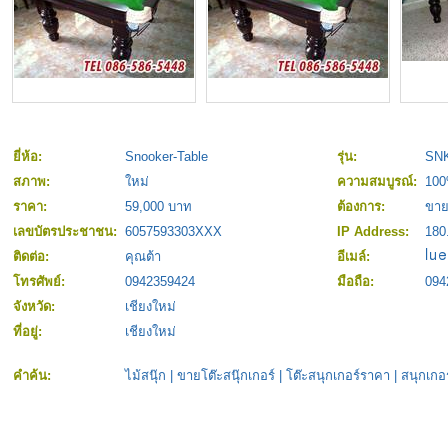
ยี่ห้อ:
Snooker-Table
รุ่น:
SNK
สภาพ:
ใหม่
ความสมบูรณ์:
10
ราคา:
59,000 บาท
ต้องการ:
ขา
เลขบัตรประชาชน:
6057593303XXX
IP Address:
180
ติดต่อ:
คุณต้า
อีเมล์:
โทรศัพย์:
0942359424
มือถือ:
094
จังหวัด:
เชียงใหม่
ที่อยู่:
เชียงใหม่
คำค้น:
ไม้สนุ๊ก
|
ขายโต๊ะสนุ๊กเกอร์
|
โต๊ะสนุกเกอร์ราคา
|
สนุกเกอร