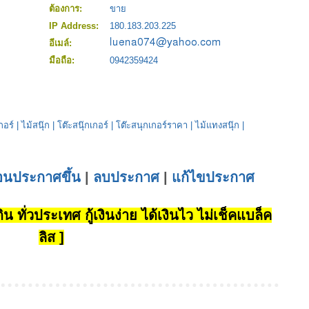
ต้องการ:
ขาย
IP Address:
180.183.203.225
อีเมล์:
มือถือ:
0942359424
กอร์
|
ไม้สนุ๊ก
|
โต๊ะสนุ๊กเกอร์
|
โต๊ะสนุกเกอร์ราคา
|
ไม้แทงสนุ๊ก
|
่อนประกาศขึ้น
|
ลบประกาศ
|
แก้ไขประกาศ
น ทั่วประเทศ กู้เงินง่าย ได้เงินไว ไม่เช็คแบล็ค
ลิส ]