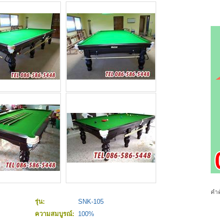
คำค
รุ่น:
SNK-105
ความสมบูรณ์:
100%