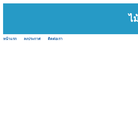
ไม
หน้าแรก
ลงประกาศ
ติดต่อเรา