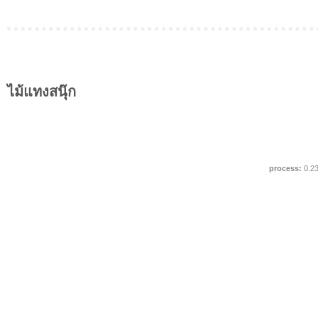
ไม้แทงสนุ๊ก
process:
0.2