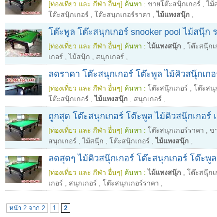
[ท่องเที่ยว และ กีฬา อื่นๆ]
ค้นหา :
ขายโต๊ะสนุ๊กเกอร์
,
ไม้ส
โต๊ะสนุ๊กเกอร์
,
โต๊ะสนุกเกอร์ราคา
,
ไม้แทงสนุ๊ก
,
โต๊ะพูล โต๊ะสนุกเกอร์ snooker pool ไม้สนุ๊ก
[ท่องเที่ยว และ กีฬา อื่นๆ]
ค้นหา :
ไม้แทงสนุ๊ก
,
โต๊ะสนุ๊กเ
เกอร์
,
ไม้สนุ๊ก
,
สนุกเกอร์
,
ลดราคา โต๊ะสนุกเกอร์ โต๊ะพูล ไม้คิวสนุ๊กเกอ
[ท่องเที่ยว และ กีฬา อื่นๆ]
ค้นหา :
โต๊ะสนุ๊กเกอร์
,
โต๊ะสนุ
โต๊ะสนุ๊กเกอร์
,
ไม้แทงสนุ๊ก
,
สนุกเกอร์
,
ถูกสุด โต๊ะสนุกเกอร์ โต๊ะพูล ไม้คิวสนุ๊กเกอร์ 
[ท่องเที่ยว และ กีฬา อื่นๆ]
ค้นหา :
โต๊ะสนุกเกอร์ราคา
,
ขา
สนุกเกอร์
,
ไม้สนุ๊ก
,
โต๊ะสนุ๊กเกอร์
,
ไม้แทงสนุ๊ก
,
ลดสุดๆ ไม้คิวสนุ๊กเกอร์ โต๊ะสนุกเกอร์ โต๊ะพู
[ท่องเที่ยว และ กีฬา อื่นๆ]
ค้นหา :
ไม้แทงสนุ๊ก
,
โต๊ะสนุ๊กเ
เกอร์
,
สนุกเกอร์
,
โต๊ะสนุกเกอร์ราคา
,
หน้า 2 จาก 2
1
2