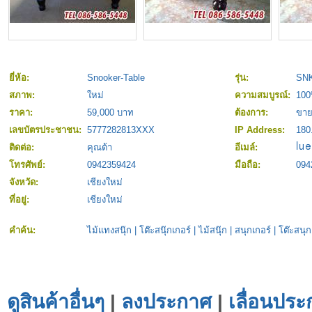
ยี่ห้อ:
Snooker-Table
รุ่น:
SNK
สภาพ:
ใหม่
ความสมบูรณ์:
10
ราคา:
59,000 บาท
ต้องการ:
ขา
เลขบัตรประชาชน:
5777282813XXX
IP Address:
180
ติดต่อ:
คุณต้า
อีเมล์:
โทรศัพย์:
0942359424
มือถือ:
094
จังหวัด:
เชียงใหม่
ที่อยู่:
เชียงใหม่
คำค้น:
ไม้แทงสนุ๊ก
|
โต๊ะสนุ๊กเกอร์
|
ไม้สนุ๊ก
|
สนุกเกอร์
|
โต๊ะสนุ
ดูสินค้าอื่นๆ
|
ลงประกาศ
|
เลื่อนประ