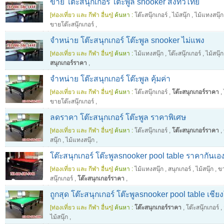
ขาย โต๊ะสนุกเกอร์ โต๊ะพูล snooker ส่งทั่วไทย
[ท่องเที่ยว และ กีฬา อื่นๆ]
ค้นหา :
โต๊ะสนุ๊กเกอร์
,
ไม้สนุ๊ก
,
ไม้แทงสนุ๊ก
ขายโต๊ะสนุ๊กเกอร์
,
จำหน่าย โต๊ะสนุกเกอร์ โต๊ะพูล snooker ไม่แพง
[ท่องเที่ยว และ กีฬา อื่นๆ]
ค้นหา :
ไม้แทงสนุ๊ก
,
โต๊ะสนุ๊กเกอร์
,
ไม้สนุ๊ก
สนุกเกอร์ราคา
,
จำหน่าย โต๊ะสนุกเกอร์ โต๊ะพูล คุ้มค่า
[ท่องเที่ยว และ กีฬา อื่นๆ]
ค้นหา :
โต๊ะสนุ๊กเกอร์
,
โต๊ะสนุกเกอร์ราคา
,
ขายโต๊ะสนุ๊กเกอร์
,
ลดราคา โต๊ะสนุกเกอร์ โต๊ะพูล ราคาพิเศษ
[ท่องเที่ยว และ กีฬา อื่นๆ]
ค้นหา :
โต๊ะสนุ๊กเกอร์
,
โต๊ะสนุกเกอร์ราคา
,
สนุ๊ก
,
ไม้แทงสนุ๊ก
,
โต๊ะสนุกเกอร์ โต๊ะพูลsnooker pool table ราคากันเอ
[ท่องเที่ยว และ กีฬา อื่นๆ]
ค้นหา :
ไม้แทงสนุ๊ก
,
สนุกเกอร์
,
ไม้สนุ๊ก
,
ขา
สนุ๊กเกอร์
,
โต๊ะสนุกเกอร์ราคา
,
ถูกสุด โต๊ะสนุกเกอร์ โต๊ะพูลsnooker pool table เชีย
[ท่องเที่ยว และ กีฬา อื่นๆ]
ค้นหา :
โต๊ะสนุกเกอร์ราคา
,
โต๊ะสนุ๊กเกอร์
,
ไม้สนุ๊ก
,