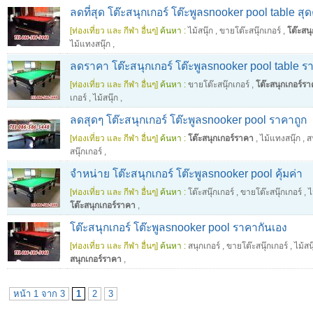
ลดที่สุด โต๊ะสนุกเกอร์ โต๊ะพูลsnooker pool table สุดค
[ท่องเที่ยว และ กีฬา อื่นๆ]
ค้นหา :
ไม้สนุ๊ก
,
ขายโต๊ะสนุ๊กเกอร์
,
โต๊ะสน
ไม้แทงสนุ๊ก
,
ลดราคา โต๊ะสนุกเกอร์ โต๊ะพูลsnooker pool table ร
[ท่องเที่ยว และ กีฬา อื่นๆ]
ค้นหา :
ขายโต๊ะสนุ๊กเกอร์
,
โต๊ะสนุกเกอร์ร
เกอร์
,
ไม้สนุ๊ก
,
ลดสุดๆ โต๊ะสนุกเกอร์ โต๊ะพูลsnooker pool ราคาถูก
[ท่องเที่ยว และ กีฬา อื่นๆ]
ค้นหา :
โต๊ะสนุกเกอร์ราคา
,
ไม้แทงสนุ๊ก
,
ส
สนุ๊กเกอร์
,
จำหน่าย โต๊ะสนุกเกอร์ โต๊ะพูลsnooker pool คุ้มค่า
[ท่องเที่ยว และ กีฬา อื่นๆ]
ค้นหา :
โต๊ะสนุ๊กเกอร์
,
ขายโต๊ะสนุ๊กเกอร์
,
ไ
โต๊ะสนุกเกอร์ราคา
,
โต๊ะสนุกเกอร์ โต๊ะพูลsnooker pool ราคากันเอง
[ท่องเที่ยว และ กีฬา อื่นๆ]
ค้นหา :
สนุกเกอร์
,
ขายโต๊ะสนุ๊กเกอร์
,
ไม้สนุ
สนุกเกอร์ราคา
,
หน้า 1 จาก 3
1
2
3