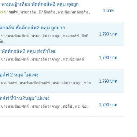
พรมหญ้าเทียม พัตต์กอล์ฟ2 หลุม สุดถูก
1 บาท
นหา :
กอล์ฟ
,
พรมกอล์ฟ
,
ฝึกตีกอล์ฟ
,
พรมซ้อมพัตต์กอล์ฟ
,
กอล์ฟ พัตต์กอล์ฟ2 หลุม ถูกมาก
1,790 บาท
ขายพรมซ้อมพัตต์
,
พรมกอล์ฟราคาถูก
,
พรมกอล์ฟ
,
ฝึกตี
์ฟ
,
ัตต์กอล์ฟ2 หลุม ส่งทั่วไทย
1,790 บาท
ขายพรมซ้อมพัตต์
,
พรมกอล์ฟราคาถูก
,
พรมซ้อมพัตต์
ล์ฟ 2 หลุม ไม่แพง
1,790 บาท
พรมกอล์ฟ
,
พรมซ้อมพัตต์กอล์ฟ
,
พรมกอล์ฟราคาถูก
,
ขาย
ล์ฟ ที่บ้าน2หลุม ไม่แพง
1,790 บาท
ขายพรมซ้อมพัตต์
,
พรมกอล์ฟราคาถูก
,
กอล์ฟ
,
พรมซ้อม