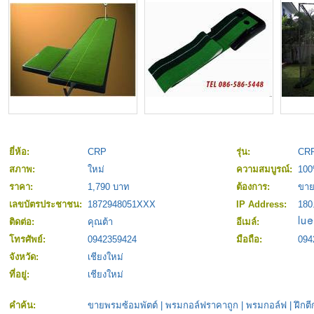
ยี่ห้อ:
CRP
รุ่น:
CRP
สภาพ:
ใหม่
ความสมบูรณ์:
10
ราคา:
1,790 บาท
ต้องการ:
ขา
เลขบัตรประชาชน:
1872948051XXX
IP Address:
180
ติดต่อ:
คุณต้า
อีเมล์:
โทรศัพย์:
0942359424
มือถือ:
094
จังหวัด:
เชียงใหม่
ที่อยู่:
เชียงใหม่
คำค้น:
ขายพรมซ้อมพัตต์
|
พรมกอล์ฟราคาถูก
|
พรมกอล์ฟ
|
ฝึกต