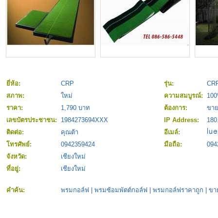
ยี่ห้อ:
CRP
รุ่น:
CRP
สภาพ:
ใหม่
ความสมบูรณ์:
10
ราคา:
1,790 บาท
ต้องการ:
ขา
เลขบัตรประชาชน:
1984273694XXX
IP Address:
180
ติดต่อ:
คุณต้า
อีเมล์:
โทรศัพย์:
0942359424
มือถือ:
094
จังหวัด:
เชียงใหม่
ที่อยู่:
เชียงใหม่
คำค้น:
พรมกอล์ฟ
|
พรมซ้อมพัตต์กอล์ฟ
|
พรมกอล์ฟราคาถูก
|
ขา