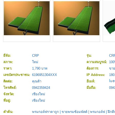
ยี่ห้อ:
CRP
รุ่น:
CRP
สภาพ:
ใหม่
ความสมบูรณ์:
10
ราคา:
1,790 บาท
ต้องการ:
ขา
เลขบัตรประชาชน:
6196951304XXX
IP Address:
180
ติดต่อ:
คุณต้า
อีเมล์:
โทรศัพย์:
0942359424
มือถือ:
094
จังหวัด:
เชียงใหม่
ที่อยู่:
เชียงใหม่
คำค้น:
พรมกอล์ฟราคาถูก
|
ขายพรมซ้อมพัตต์
|
พรมกอล์ฟ
|
ฝึกต