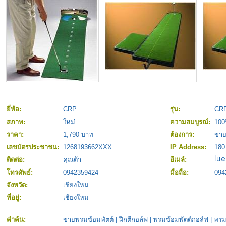
ยี่ห้อ:
CRP
รุ่น:
CRP
สภาพ:
ใหม่
ความสมบูรณ์:
10
ราคา:
1,790 บาท
ต้องการ:
ขา
เลขบัตรประชาชน:
1268193662XXX
IP Address:
180
ติดต่อ:
คุณต้า
อีเมล์:
โทรศัพย์:
0942359424
มือถือ:
094
จังหวัด:
เชียงใหม่
ที่อยู่:
เชียงใหม่
คำค้น:
ขายพรมซ้อมพัตต์
|
ฝึกตีกอล์ฟ
|
พรมซ้อมพัตต์กอล์ฟ
|
พรม