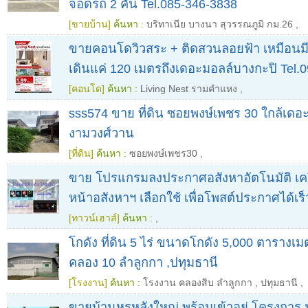
จอดรถ 2 คัน Tel.085-346-3838
[ขายบ้าน]
ค้นหา :
บริทาเนีย บางนา สุวรรณภูมิ กม.26
,
ขายคอนโดวิวสระ + ติดสวนลอยฟ้า เหมือนมี
เดินแค่ 120 เมตรถึงเดอะมอลล์บางกะปิ Tel
[คอนโด]
ค้นหา :
Living Nest รามคำแหง
,
sss574 ขาย ที่ดิน ซอยพงษ์เพชร 30 ใกล้เดอ
งามวงศ์วาน
[ที่ดิน]
ค้นหา :
ซอยพงษ์เพชร30
,
ขาย โปรแกรมลงประกาศอสังหาอัตโนมัติ เครื
หน้าอสังหาฯ เลือกใช้ เพื่อโพสต์ประกาศได้เร็
[ทาวน์เฮาส์]
ค้นหา :
,
โกดัง ที่ดิน 5 ไร่ ขนาดโกดัง 5,000 ตารางเม
คลอง 10 ลำลูกกา​ ,ปทุมธานี
[โรงงาน]
ค้นหา :
โรงงาน คลองสิบ ลำลูกกา​
,
ปทุมธานี
,
ขายบ้านหรูหลังใหญ่ พร้อมเข้าอยู่ โครงการ