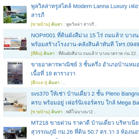
พูลวิลล่าหรูสไตล์ Modern Lanna Luxury เฟอร์
สารภี
[ขายบ้าน]
ค้นหา :
พูลวิลล่า สารภี
,
NOP#001 ที่ดินผังสีม่วง 15 ไร่ ถมแล้ว! บา
พร้อมสร้างโรงงาน-คลังสินค้าทันที โทร.09
[ที่ดิน]
ค้นหา :
ที่ดินผังสีม่วง ถมแล้ว! บางนาตราด กม.22
,
ขายอาคารพาณิชย์ 3 ชั้นครึ่ง อำเภอบ้านหมอ 
เนื้อที่ 18 ตารางวา
[ตึกแถว]
ค้นหา :
,
svs370 ให้เช่า บ้านเดี่ยว 2 ชั้น Pleno Bang
ครบ พร้อมอยู่ เฟอร์นิเจอร์ครบ ใกล้ Mega B
[ขายบ้าน]
ค้นหา :
พลีโน่บางนา2
,
MT218 ขายด่วน ราคาดี บ้านเดี่ยว บริทาเนี
สุวรรณภูมิ กม.26 ที่ดิน 50.7 ตร.วา 3 ห้องนอ