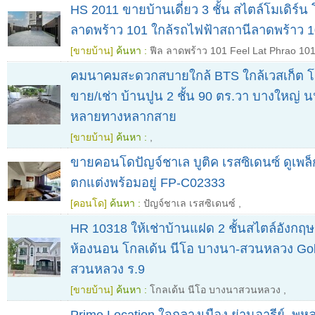
HS 2011 ขายบ้านเดี่ยว 3 ชั้น สไตล์โมเดิร์น
ลาดพร้าว 101 ใกล้รถไฟฟ้าสถานีลาดพร้าว 
[ขายบ้าน]
ค้นหา :
ฟีล ลาดพร้าว 101 Feel Lat Phrao 10
คมนาคมสะดวกสบายใกล้ BTS ใกล้เวสเก็ต โค
ขาย/เช่า บ้านปูน 2 ชั้น 90 ตร.วา บางใหญ่ นน
หลายทางหลากสาย
[ขายบ้าน]
ค้นหา :
,
ขายคอนโดปัญจ์ชาเล บูติค เรสซิเดนซ์ ดูเพล็
ตกแต่งพร้อมอยู่ FP-C02333
[คอนโด]
ค้นหา :
ปัญจ์ชาเล เรสซิเดนซ์
,
HR 10318 ให้เช่าบ้านแฝด 2 ชั้นสไตล์อังกฤษ
ห้องนอน โกลเด้น นีโอ บางนา-สวนหลวง Gol
สวนหลวง ร.9
[ขายบ้าน]
ค้นหา :
โกลเด้น นีโอ บางนาสวนหลวง
,
Prime Location ใจกลางเมือง ย่านอารีย์–พ