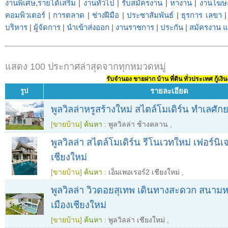
งานพิเศษ,รายได้เสริม
|
งานทั่วไป
|
รับสมัครงาน
|
หางาน
|
งานโฆ
คอมพิวเตอร์
|
การตลาด
|
ช่างฝีมือ
|
ประชาสัมพันธ์
|
ธุรการ เลขา
บริหาร
|
ผู้จัดการ
|
นำเข้าส่งออก
|
งานราชการ
|
ประกัน
|
สมัครงาน แล
แสดง 100 ประกาศล่าสุดจากทุกหมวดหมู่
รับจำนอง ขายฝาก บ้าน ที่ดิน ทั่วประเทศ กู้เงิน
รายละเอียด
รูป
พูลวิลล่าหรูสร้างใหม่ สไตล์โมเดิร์น ทำเลศ
[ขายบ้าน]
ค้นหา :
พูลวิลล่า ช้างคลาน
,
พูลวิลล่า สไตล์โมเดิร์น รีโนเวทใหม่ เฟอร์นิ
เชียงใหม่
[ขายบ้าน]
ค้นหา :
เอ็มเพอเรอร์2 เชียงใหม่
,
พูลวิลล่า วิวดอยสุเทพ เดินทางสะดวก สนาม
เมืองเชียงใหม่
[ขายบ้าน]
ค้นหา :
พูลวิลล่า เชียงใหม่
,