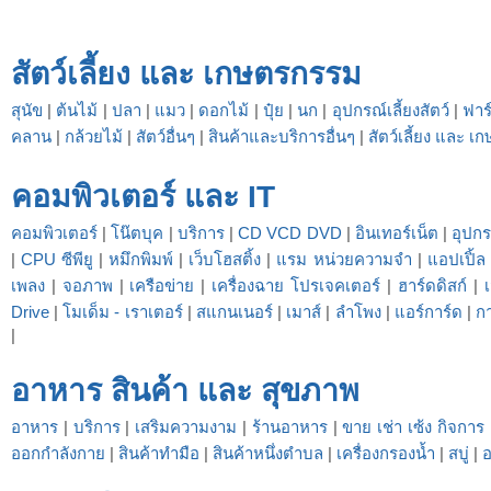
สัตว์เลี้ยง และ เกษตรกรรม
สุนัข
|
ต้นไม้
|
ปลา
|
แมว
|
ดอกไม้
|
ปุ๋ย
|
นก
|
อุปกรณ์เลี้ยงสัตว์
|
ฟาร
คลาน
|
กล้วยไม้
|
สัตว์อื่นๆ
|
สินค้าและบริการอื่นๆ
|
สัตว์เลี้ยง และ เ
คอมพิวเตอร์ และ IT
คอมพิวเตอร์
|
โน๊ตบุค
|
บริการ
|
CD VCD DVD
|
อินเทอร์เน็ต
|
อุปก
|
CPU ซีพียู
|
หมึกพิมพ์
|
เว็บโฮสติ้ง
|
แรม หน่วยความจำ
|
แอปเปิ้
เพลง
|
จอภาพ
|
เครือข่าย
|
เครื่องฉาย โปรเจคเตอร์
|
ฮาร์ดดิสก์
|
Drive
|
โมเด็ม - เราเตอร์
|
สแกนเนอร์
|
เมาส์
|
ลำโพง
|
แอร์การ์ด
|
กา
|
อาหาร สินค้า และ สุขภาพ
อาหาร
|
บริการ
|
เสริมความงาม
|
ร้านอาหาร
|
ขาย เช่า เซ้ง กิจการ
ออกกำลังกาย
|
สินค้าทำมือ
|
สินค้าหนึ่งตำบล
|
เครื่องกรองน้ำ
|
สบู่
|
อ