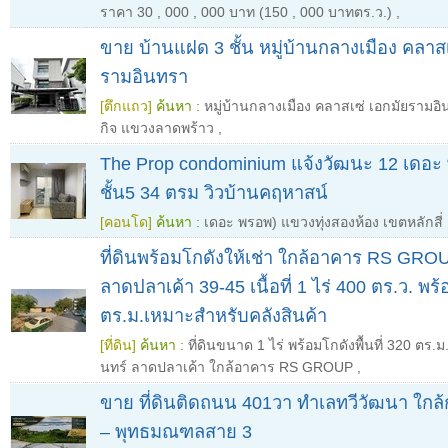
ราคา 30
,
000
,
000 บาท (150
,
000 บาทตร.ว.)
,
ขาย บ้านแฝด 3 ชั้น หมู่บ้านกลางเมือง คลาสเ
รามอินทรา
[ตึกแถว]
ค้นหา :
หมู่บ้านกลางเมือง คลาสเซ่ เอกมัยรามอ
กิจ แขวงลาดพร้าว
,
The Prop condominium แจ้งวัฒนะ 12 เดอ
ชั้น5 34 ตรม วิวบ้านคฤหาสน์
[คอนโด]
ค้นหา :
เดอะ พรอพ) แขวงทุ่งสองห้อง เขตหลักสี่
ที่ดินพร้อมโกดังให้เช่า ใกล้อาคาร RS GRO
ลาดปลาเค้า 39-45 เนื้อที่ 1 ไร่ 400 ตร.ว. พร
ตร.ม.เหมาะสำหรับคลังสินค้า
[ที่ดิน]
ค้นหา :
ที่ดินขนาด 1 ไร่ พร้อมโกดังพื้นที่ 320 ตร
นทร์ ลาดปลาเค้า ใกล้อาคาร RS GROUP
,
ขาย ที่ดินติดถนน 401วา ทำเลทวีวัฒนา ใก
– พุทธมณฑลสาย 3