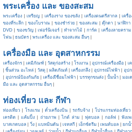
พระเครื่อง และ ของสะสม
พระเครื่อง
|
เหรียญ
|
เครื่องราง ของขลัง
|
เครื่องดนตรีสากล
|
เครื
ของที่ระลึก
|
ของโบราณ
|
ของชำร่วย
|
ของสะสม
|
ตุ๊กตา
|
นาฬิกา
DVD
|
ของขวัญ
|
เฟอร์นิเจอร์
|
ทำจากไม้
|
การ์ด
|
เครื่องลายคราม
โฟน
|
ธนบัตร
|
พระเครื่อง และ ของสะสม อื่นๆ
|
เครื่องมือ และ อุตสาหกรรม
เครื่องจักร
|
เคมีภัณฑ์
|
วัสดุก่อสร้าง
|
โรงงาน
|
อุปกรณ์เครื่องมือ
|
เค
|
ชิ้นส่วน อะไหล่
|
วัสดุ
|
ผลิตภัณท์
|
เครื่องกลึง
|
อุปกรณ์ไฟฟ้า
|
อุปก
|
อุปกรณ์ป้องกันภัย
|
เครื่องเืชื่อมไฟฟ้า
|
บรรทุกขนส่ง
|
ปั้มน้ำ
|
มอเต
มือ และ อุตสาหกรรม อื่นๆ
|
ท่องเที่ยว และ กีฬา
ท่องเที่ยว
|
โรงแรม
|
ตั๋วเครื่องบิน
|
รถรับจ้าง
|
โปรแกรมท่องเที่ยว
เครดิต
|
แค้มปิ้ง
|
ถ่ายภาพ
|
ไกด์ ล่าม
|
ฟุตบอล
|
กอล์ฟ
|
ฟังเพ
บาสเกตบอล
|
วิ่ง
|
แบทมินตัน
|
เจทสกี
|
เอ็กซ์ตรีม
|
เพนท์บอล
|
ยกน้
|
เครื่องร่อน
|
วอลเลย์
|
ว่ายน้ำ
|
กีฬาบกอื่นๆ
|
กีฬาน้ำอื่นๆ
|
กีฬาอาก