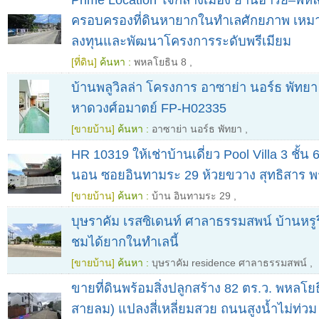
ครอบครองที่ดินหายากในทำเลศักยภาพ เหม
ลงทุนและพัฒนาโครงการระดับพรีเมียม
[ที่ดิน]
ค้นหา :
พหลโยธิน 8
,
บ้านพลูวิลล่า โครงการ อาซาย่า นอร์ธ พัทยา
หาดวงศ์อมาตย์ FP-H02335
[ขายบ้าน]
ค้นหา :
อาซาย่า นอร์ธ พัทยา
,
HR 10319 ให้เช่าบ้านเดี่ยว Pool Villa 3 ชั้น
นอน ซอยอินทามระ 29 ห้วยขวาง สุทธิสาร พร
[ขายบ้าน]
ค้นหา :
บ้าน อินทามระ 29
,
บุษราคัม เรสซิเดนท์ ศาลาธรรมสพน์ บ้านหรูร
ชมได้ยากในทำเลนี้
[ขายบ้าน]
ค้นหา :
บุษราคัม residence ศาลาธรรมสพน์
,
ขายที่ดินพร้อมสิ่งปลูกสร้าง 82 ตร.ว. พหลโ
สายลม) แปลงสี่เหลี่ยมสวย ถนนสูงน้ำไม่ท่วม