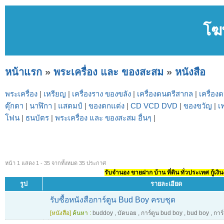
โฆ
หน้าแรก
»
พระเครื่อง และ ของสะสม
»
หนังสือ
พระเครื่อง
|
เหรียญ
|
เครื่องราง ของขลัง
|
เครื่องดนตรีสากล
|
เครื่อง
ตุ๊กตา
|
นาฬิกา
|
แสตมป์
|
ของตกแต่ง
|
CD VCD DVD
|
ของขวัญ
|
เ
โฟน
|
ธนบัตร
|
พระเครื่อง และ ของสะสม อื่นๆ
|
หน้า 1 แสดง 1 - 35 จากทั้งหมด 35 ประกาศ
รับจำนอง ขายฝาก บ้าน ที่ดิน ทั่วประเทศ กู้เงิน
รูป
รายละเอียด
รับซื้อหนังสือการ์ตูน Bud Boy ครบชุด
[หนังสือ]
ค้นหา :
buddoy
,
บัดบอย
,
การ์ตูน bud boy
,
bud boy
,
การ