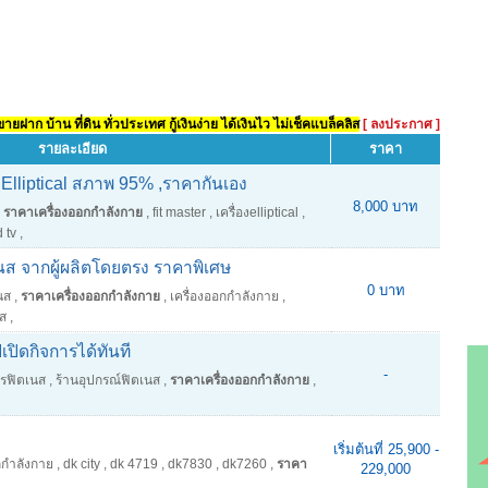
ยฝาก บ้าน ที่ดิน ทั่วประเทศ กู้เงินง่าย ได้เงินไว ไม่เช็คแบล็คลิส
[ ลงประกาศ ]
รายละเอียด
ราคา
 Elliptical สภาพ 95% ,ราคากันเอง
8,000 บาท
ราคาเครื่องออกกำลังกาย
,
fit master
,
เครื่องelliptical
,
 tv
,
เนส จากผู้ผลิตโดยตรง ราคาพิเศษ
0 บาท
นส
,
ราคาเครื่องออกกำลังกาย
,
เครื่องออกกำลังกาย
,
ส
,
ปิดกิจการได้ทันที
-
ารฟิตเนส
,
ร้านอุปกรณ์ฟิตเนส
,
ราคาเครื่องออกกำลังกาย
,
เริ่มต้นที่ 25,900 -
กกำลังกาย
,
dk city
,
dk 4719
,
dk7830
,
dk7260
,
ราคา
229,000