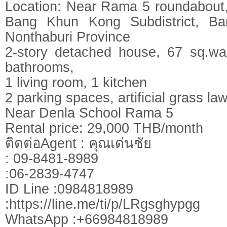
Location: Near Rama 5 roundabout
Bang Khun Kong Subdistrict, Ban
Nonthaburi Province
2-story detached house, 67 sq.w
bathrooms,
1 living room, 1 kitchen
2 parking spaces, artificial grass la
Near Denla School Rama 5
Rental price: 29,000 THB/month
ติดต่อAgent : คุณเด่นชัย
: 09-8481-8989
:06-2839-4747
ID Line :0984818989
:https://line.me/ti/p/LRgsghypgg
WhatsApp :+66984818989