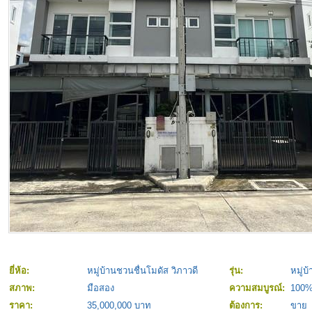
ยี่ห้อ:
หมู่บ้านชวนชื่นโมดัส วิภาวดี
รุ่น:
หมู่บ
สภาพ:
มือสอง
ความสมบูรณ์:
100
ราคา:
35,000,000 บาท
ต้องการ:
ขาย