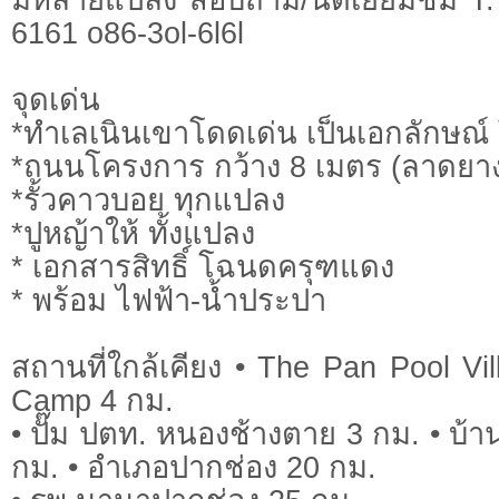
6161 o86-3ol-6l6l
จุดเด่น
*ทำเลเนินเขาโดดเด่น เป็นเอกลักษณ
*ถนนโครงการ กว้าง 8 เมตร (ลาดยาง)
*รั้วคาวบอย ทุกแปลง
*ปูหญ้าให้ ทั้งแปลง
* เอกสารสิทธิ์ โฉนดครุฑแดง
* พร้อม ไฟฟ้า-น้ำประปา
สถานที่ใกล้เคียง • The Pan Pool Vi
Camp 4 กม.
• ปั๊ม ปตท. หนองช้างตาย 3 กม. • บ้า
กม. • อำเภอปากช่อง 20 กม.