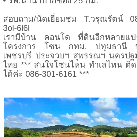
• รพ.นานาปากช่อง 25 กม.
สอบถาม/นัดเยี่ยมชม T.วรุณรัตน์ 
3ol-6l6l
เรามีบ้าน คอนโด ที่ดินอีกหลายแป
โครงการ โซน กทม. ปทุมธานี
เพชรบุรี ประจวบฯ สุพรรณฯ นครปฐม 
ไทย *** สนใจโซนไหน ทำเลไหน ติดต
ได้ค่ะ 086-301-6161 ***