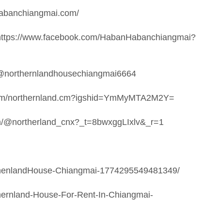
.habanchiangmai.com/
ps://www.facebook.com/HabanHabanchiangmai?
/@northernlandhousechiangmai6664
m.com/northernland.cm?igshid=YmMyMTA2M2Y=
om/@northerland_cnx?_t=8bwxggLIxlv&_r=1
thenlandHouse-Chiangmai-1774295549481349/
hernland-House-For-Rent-In-Chiangmai-