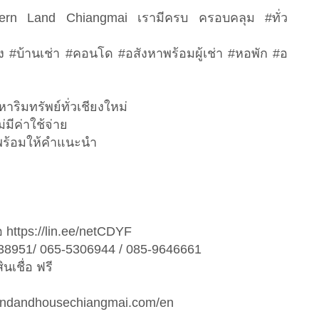
hern Land Chiangmai เรามีครบ ครอบคลุม #ทั่ว
อง #บ้านเช่า #คอนโด #อสังหาพร้อมผู้เช่า #หอพัก #อ
หาริมทรัพย์ทั่วเชียงใหม่
่มีค่าใช้จ่าย
ต่อ พร้อมให้คำแนะนำ
 https://lin.ee/netCDYF
238951/ 065-5306944 / 085-9646661
เชื่อ ฟรี
rnlandandhousechiangmai.com/en