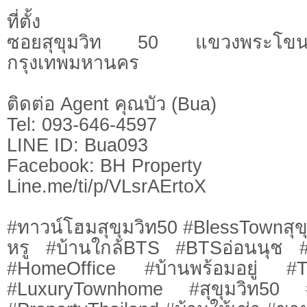
ที่ตั้ง
ซอยสุขุมวิท 50 แขวงพระโข
กรุงเทพมหานคร
ติดต่อ Agent คุณบัว (Bua)
Tel: 093-646-4597
LINE ID: Bua093
Facebook: BH Property
Line.me/ti/p/VLsrAErtoX
#ทาวน์โฮมสุขุมวิท50 #BlessTownสุข
หรู #บ้านใกล้BTS #BTSอ่อนนุช #
#HomeOffice #บ้านพร้อมอยู่ #
#LuxuryTownhome #สุขุมวิท50 #