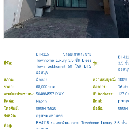
BH4115 ปล่อยเช่าและขาย
BH411
Townhome Luxury 3.5 ชั้น Bless
ยี่ห้อ:
รุ่น:
3.5 ชั
Town Sukhumvit 50 ใกล้ BTS
อ่อนนุ
อ่อนนุช
สภาพ:
มือสอง
ความสมบูรณ์:
100%
ราคา:
68,000 บาท
ต้องการ:
ให้เช่า
เลขบัตรประชาชน:
5048845571XXX
IP Address:
127.0.
ติดต่อ:
Naorin
อีเมล์:
โทรศัพย์:
0909475920
มือถือ:
09094
จังหวัด:
กรุงเทพมหานคร
BH4115 ปล่อยเช่าและขาย Townhome Luxury 3.5 ชั้น
ที่อยู่:
อ่อนนุช