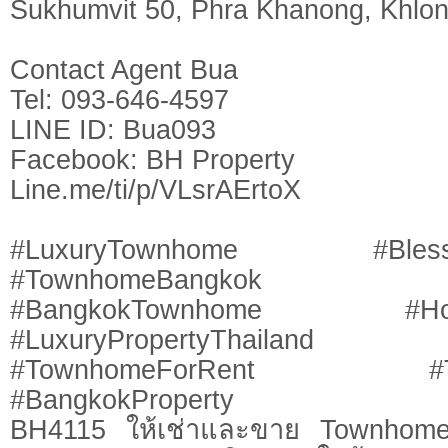
Sukhumvit 50, Phra Khanong, Khlon
Contact Agent Bua
Tel: 093-646-4597
LINE ID: Bua093
Facebook: BH Property
Line.me/ti/p/VLsrAErtoX
#LuxuryTownhome #Blessto
#TownhomeBangkok #On
#BangkokTownhome #HomeO
#LuxuryPropertyThailand #Pr
#TownhomeForRent #Tow
#BangkokProperty
BH4115 ให้เช่าและขาย Townhome