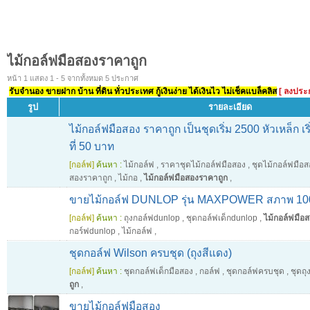
ไม้กอล์ฟมือสองราคาถูก
หน้า 1 แสดง 1 - 5 จากทั้งหมด 5 ประกาศ
รับจำนอง ขายฝาก บ้าน ที่ดิน ทั่วประเทศ กู้เงินง่าย ได้เงินไว ไม่เช็คแบล็คลิส
[ ลงประ
รูป
รายละเอียด
ไม้กอล์ฟมือสอง ราคาถูก เป็นชุดเริ่ม 2500 หัวเหล็ก เริ่ม
ที่ 50 บาท
[กอล์ฟ]
ค้นหา :
ไม้กอล์ฟ
,
ราคาชุดไม้กอล์ฟมือสอง
,
ชุดไม้กอล์ฟมือส
สองราคาถูก
,
ไม้กอ
,
ไม้กอล์ฟมือสองราคาถูก
,
ขายไม้กอล์ฟ DUNLOP รุ่น MAXPOWER สภาพ 100เ
[กอล์ฟ]
ค้นหา :
ถุงกอล์ฟdunlop
,
ชุดกอล์ฟเด็กdunlop
,
ไม้กอล์ฟมือ
กอร์ฟdunlop
,
ไม้กอล์ฟ
,
ชุดกอล์ฟ Wilson ครบชุด (ถุงสีแดง)
[กอล์ฟ]
ค้นหา :
ชุดกอล์ฟเด็กมือสอง
,
กอล์ฟ
,
ชุดกอล์ฟครบชุด
,
ชุดถุ
ถูก
,
ขายไม้กอล์ฟมือสอง