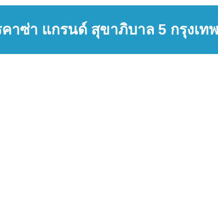
คาซ่า แกรนด์ สุขาภิบาล 5 กรุงเ