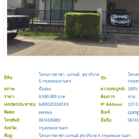
โครงการคาซ่า แกรนด์ สุขาภิบาล
โครง
ยี่ห้อ:
รุ่น:
5 กรุงเทพมหานคร
กรุงเ
สภาพ:
มือสอง
ความสมบูรณ์:
100%
ราคา:
8,690,000 บาท
ต้องการ:
ขาย
เลขบัตรประชาชน:
6405520324XXX
IP Address:
127.0.
ติดต่อ:
panaya
อีเมล์:
โทรศัพย์:
0974195982
มือถือ:
09741
จังหวัด:
กรุงเทพมหานคร
ที่อยู่:
โครงการคาซ่า แกรนด์ สุขาภิบาล 5 กรุงเทพมหานคร