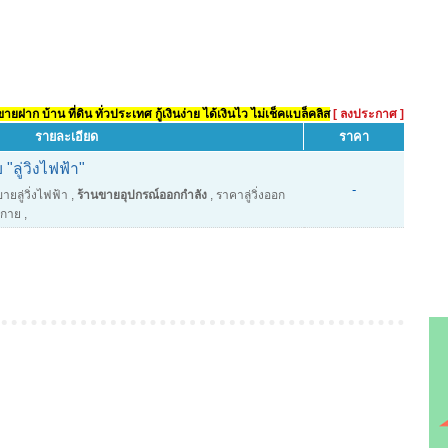
ยฝาก บ้าน ที่ดิน ทั่วประเทศ กู้เงินง่าย ได้เงินไว ไม่เช็คแบล็คลิส
[ ลงประกาศ ]
รายละเอียด
ราคา
ลู่วิงไฟฟ้า"
-
ายลู่วิ่งไฟฟ้า
,
ร้านขายอุปกรณ์ออกกำลัง
,
ราคาลู่วิ่งออก
งกาย
,