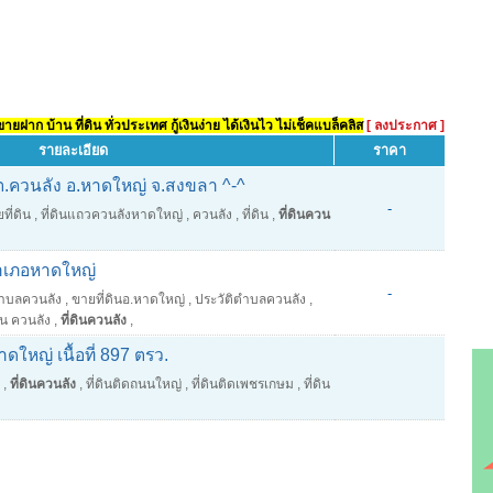
ยฝาก บ้าน ที่ดิน ทั่วประเทศ กู้เงินง่าย ได้เงินไว ไม่เช็คแบล็คลิส
[ ลงประกาศ ]
รายละเอียด
ราคา
 ต.ควนลัง อ.หาดใหญ่ จ.สงขลา ^-^
-
ที่ดิน
,
ที่ดินแถวควนลังหาดใหญ่
,
ควนลัง
,
ที่ดิน
,
ที่ดินควน
อำเภอหาดใหญ่
-
าตำบลควนลัง
,
ขายที่ดินอ.หาดใหญ่
,
ประวัติตำบลควนลัง
,
ิน ควนลัง
,
ที่ดินควนลัง
,
าดใหญ่ เนื้อที่ 897 ตรว.
,
ที่ดินควนลัง
,
ที่ดินติดถนนใหญ่
,
ที่ดินติดเพชรเกษม
,
ที่ดิน