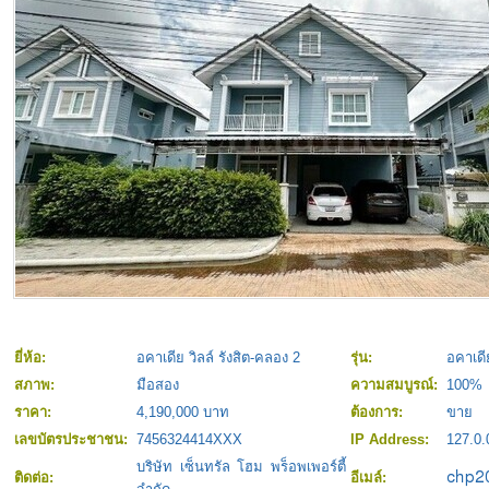
ยี่ห้อ:
อคาเดีย วิลล์ รังสิต-คลอง 2
รุ่น:
อคาเดีย
สภาพ:
มือสอง
ความสมบูรณ์:
100%
ราคา:
4,190,000 บาท
ต้องการ:
ขาย
เลขบัตรประชาชน:
7456324414XXX
IP Address:
127.0.
บริษัท เซ็นทรัล โฮม พร็อพเพอร์ตี้
ติดต่อ:
อีเมล์: