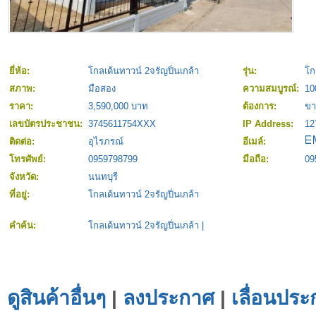
ยี่ห้อ:
โกลเด้นทาวน์ 2จรัญปิ่นเกล้า
รุ่น:
โก
สภาพ:
มือสอง
ความสมบูรณ์:
1
ราคา:
3,590,000 บาท
ต้องการ:
ขา
เลขบัตรประชาชน:
3745611754XXX
IP Address:
12
ติดต่อ:
อุไรภรณ์
อีเมล์:
โทรศัพย์:
0959798799
มือถือ:
09
จังหวัด:
นนทบุรี
ที่อยู่:
โกลเด้นทาวน์ 2จรัญปิ่นเกล้า
คำค้น:
โกลเด้นทาวน์ 2จรัญปิ่นเกล้า
|
ดูสินค้าอื่นๆ
|
ลงประกาศ
|
เลื่อนประ