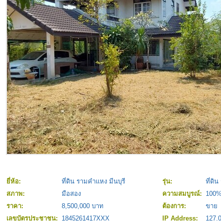
ยี่ห้อ:
ที่ดิน รามคำแหง มีนบุรี
รุ่น:
ที่ดิ
สภาพ:
มือสอง
ความสมบูรณ์:
100
ราคา:
8,500,000 บาท
ต้องการ:
ขาย
เลขบัตรประชาชน:
1845261417XXX
IP Address:
127.0