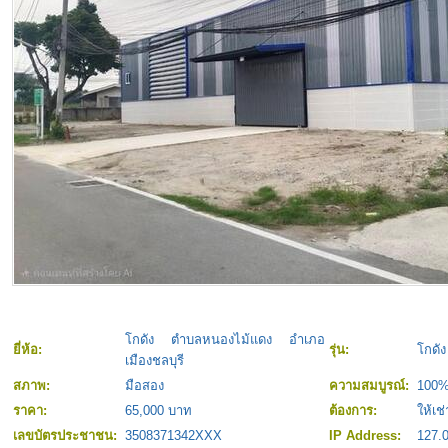
โกดัง ตำบลหนองไม้แดง อำเภอ
ยี่ห้อ:
รุ่น:
โกดั
เมืองชลบุรี
สภาพ:
มือสอง
ความสมบูรณ์:
100
ราคา:
65,000 บาท
ต้องการ:
ให้เช่
เลขบัตรประชาชน:
3508371342XXX
IP Address:
127.0