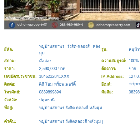
หมู่บ้านสถาพร รังสิต-คลองสี่ หลัง
ยี่ห้อ:
รุ่น:
หมู่บ้
มุม
สภาพ:
มือสอง
ความสมบูรณ์:
100%
ราคา:
2,590,000 บาท
ต้องการ:
ขาย
เลขบัตรประชาชน:
1846232841XXX
IP Address:
127.0.
ติดต่อ:
ดีดี โฮม พร็อพเพอร์ตี้
อีเมล์:
โทรศัพย์:
0839899894
มือถือ:
08398
จังหวัด:
ปทุมธานี
ที่อยู่:
หมู่บ้านสถาพร รังสิต-คลองสี่ หลังมุม
คำค้น:
หมู่บ้านสถาพร รังสิตคลองสี่ หลังมุม
|