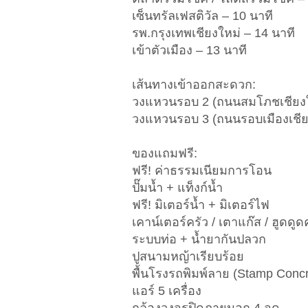
เซ็นทรัลเฟสติวัล – 10 นาที
รพ.กรุงเทพเชียงใหม่ – 14 นาที
เข้าตัวเมือง – 13 นาที
เส้นทางเข้าออกสะดวก:
วงแหวนรอบ 2 (ถนนสมโภชเชียงให
วงแหวนรอบ 3 (ถนนรอบเมืองเชีย
ของแถมฟรี:
ฟรี! ค่าธรรมเนียมการโอน
ปั๊มน้ำ + แท็งก์น้ำ
ฟรี! มิเตอร์น้ำ + มิเตอร์ไฟ
เคาน์เตอร์ครัว / เตาแก๊ส / ฮูดดูด
ระบบท่อ + น้ำยากันปลวก
ปูสนามหญ้าเรียบร้อย
พื้นโรงรถพิมพ์ลาย (Stamp Concr
แอร์ 5 เครื่อง