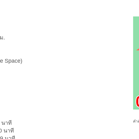
ม.
le Space)
คำค
 นาที
0 นาที
9 นาที