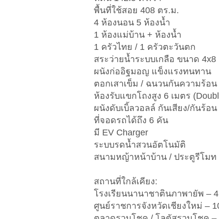
พื้นที่ใช้สอย 408 ตร.ม.
4 ห้องนอน 5 ห้องน้ำ
1 ห้องแม่บ้าน + ห้องน้ำ
1 ครัวไทย / 1 ครัวตะวันตก
สระว่ายน้ำระบบเกลือ ขนาด 4x8 
ผนังก่ออิฐมอญ แข็งแรงทนทาน
ตอกเสาเข็ม / ฉนวนกันความร้อน
ห้องรับแขกโถงสูง 6 เมตร (Doub
ผนังดับเบิ้ลวอลล์ กันเสียง/กันร้อน
ที่จอดรถได้ถึง 6 คัน
มี EV Charger
ระบบรดน้ำสวนอัตโนมัติ
สนามหญ้าหน้าบ้าน / ประตูรีโมท
สถานที่ใกล้เคียง:
โรงเรียนนานาชาตินภาพายัพ – 4
ศูนย์ราชการจังหวัดเชียงใหม่ – 1
ตลาดรวมโชค / โลตัสรวมโชค – 