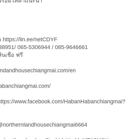
ต่อ พร้อมให้คำแนะนำ
 https://lin.ee/netCDYF
238951/ 065-5306944 / 085-9646661
เชื่อ ฟรี
rnlandandhousechiangmai.com/en
.habanchiangmai.com/
ps://www.facebook.com/HabanHabanchiangmai?
/@northernlandhousechiangmai6664