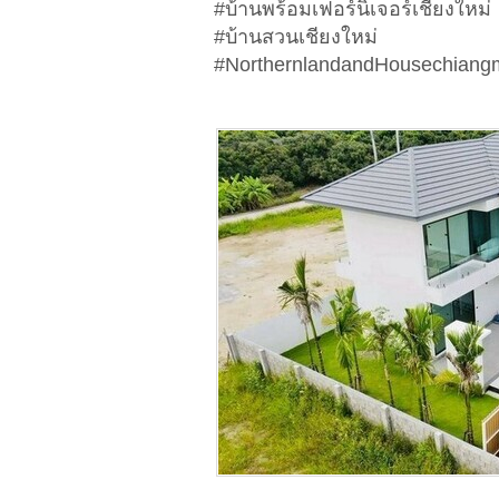
#บ้านพร้อมเฟอร์นิเจอร์เชียงใหม่
#บ้านสวนเชียงใหม่
#NorthernlandandHousechiangm