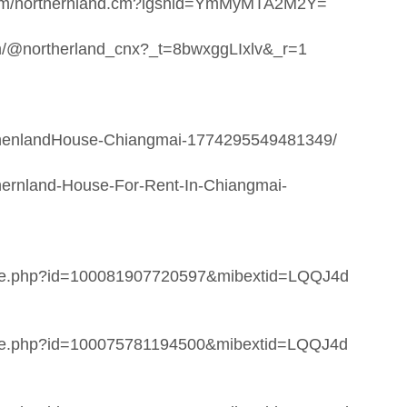
m.com/northernland.cm?igshid=YmMyMTA2M2Y=
om/@northerland_cnx?_t=8bwxggLIxlv&_r=1
thenlandHouse-Chiangmai-1774295549481349/
hernland-House-For-Rent-In-Chiangmai-
file.php?id=100081907720597&mibextid=LQQJ4d
file.php?id=100075781194500&mibextid=LQQJ4d