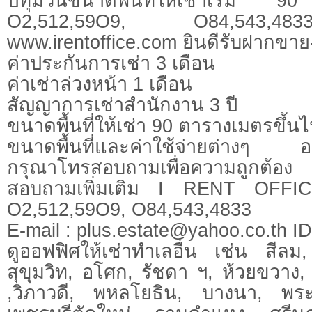
ปทุมวันขนาดพื้นที่ให้เช่าเริ่
O2,512,59O9, O84,543,4833ดูข้
www.irentoffice.com ยินดีรับฝากขาย
ค่าประกันการเช่า 3 เดือน
ค่าเช่าล่วงหน้า 1 เดือน
สัญญาการเช่าสำนักงาน 3 ปี
ขนาดพื้นที่ให้เช่า 90 ตารางเมตรขึ้น
ขนาดพื้นที่และค่าใช้จ่ายต่างๆ อา
กรุณาโทรสอบถามเพื่อความถูกต้อง
สอบถามเพิ่มเติม I RENT OFFI
O2,512,59O9, O84,543,4833
E-mail :
plus.estate@yahoo.co.th
ID.
ดูออฟฟิศให้เช่าทำเลอื่น เช่น สีลม
สุขุมวิท, อโศก, รัชดา ฯ, ห้วยขวา
,วิภาวดี, พหลโยธิน, บางนา, พร