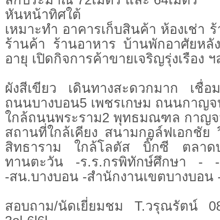
หันหน้าทิศใต้
เหมาะทำ อาคารเก็บสินค้า ห้องเช่า 
ร้านค้า ร้านอาหาร บ้านพักอาศัยหลังใ
อายุ เปิดกิจการค้าขายเจริญรุ่งเรือง ฯ
ผังสีเขียว เดินทางสะดวกมาก เชื่อม
ถนนบางบอน5 เพชรเกษม ถนนกาญจน
ใกล้ถนนพระราม2 พุทธมณฑล กาญจ
สถานที่ใกล้เคียง สนามกอล์ฟเอกชัย 
สิทธาราม ใกล้โลตัส บิ๊กซี ตลา
ทานตะวัน -ร.ร.กรพิทักษ์ศึกษา -
-สน.บางบอน -สำนักงานเขตบางบอน -
สอบถาม/นัดเยี่ยมชม T.วรุณรัตน์ 