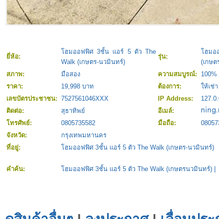
โฮมออฟฟิศ 3ชั้น แอร์ 5 ตัว The
โฮมออ
ยี่ห้อ:
รุ่น:
Walk (เกษตร-นวมินทร์)
(เกษตร
สภาพ:
มือสอง
ความสมบูรณ์:
100%
ราคา:
19,998 บาท
ต้องการ:
ให้เช่า
เลขบัตรประชาชน:
7527561046XXX
IP Address:
127.0.
ติดต่อ:
สุธาทิพย์
อีเมล์:
โทรศัพย์:
0805735582
มือถือ:
08057
จังหวัด:
กรุงเทพมหานคร
ที่อยู่:
โฮมออฟฟิศ 3ชั้น แอร์ 5 ตัว The Walk (เกษตร-นวมินทร์)
คำค้น:
โฮมออฟฟิศ 3ชั้น แอร์ 5 ตัว The Walk (เกษตรนวมินทร์)
|