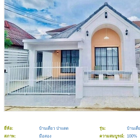
ยี่ห้อ:
บ้านเดี่ยว ป่าแดด
รุ่น:
บ้านเดี
สภาพ:
มือสอง
ความสมบูรณ์:
100%