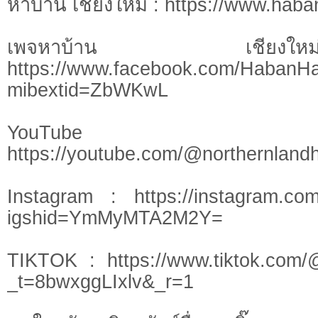
หาบ้าน เชียงใหม่ : https://www.hab
เพจหาบ้าน เชี
https://www.facebook.com/HabanH
mibextid=ZbWKwL
YouTu
https://youtube.com/@northernlan
Instagram : https://instagram.com
igshid=YmMyMTA2M2Y=
TIKTOK : https://www.tiktok.com/
_t=8bwxggLIxlv&_r=1