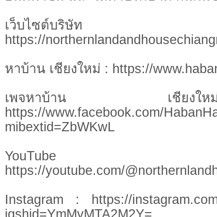
เว็บไซต์บร
https://northernlandandhousechian
หาบ้าน เชียงใหม่ : https://www.hab
เพจหาบ้าน เชี
https://www.facebook.com/HabanH
mibextid=ZbWKwL
YouTu
https://youtube.com/@northernlan
Instagram : https://instagram.com
igshid=YmMyMTA2M2Y=