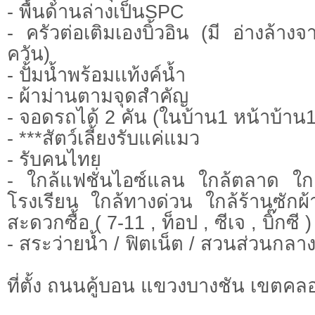
- พื้นด้านล่างเป็นSPC
- ครัวต่อเติมเองบิ้วอิน (มี อ่างล้าง
ควัน)
- ปั้มน้ำพร้อมเเท้งค์น้ำ
- ผ้าม่านตามจุดสำคัญ
- จอดรถได้ 2 คัน (ในบ้าน1 หน้าบ้าน1
- ***สัตว์เลี้ยงรับแค่แมว
- รับคนไทย
- ใกล้แฟชั่นไอซ์แลน ใกล้ตลาด ใก
โรงเรียน ใกล้ทางด่วน ใกล้ร้านซักผ
สะดวกซื้อ ( 7-11 , ท็อป , ซีเจ , บิ๊กซี )
- สระว่ายน้ำ / ฟิตเน็ต / สวนส่วนกลา
ที่ตั้ง ถนนคู้บอน แขวงบางชัน เขตค