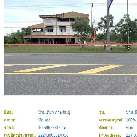
ยี่ห้อ:
บ้านเดี่ยว กาฬสินธุ์
รุ่น:
บ้านเด
สภาพ:
มือสอง
ความสมบูรณ์:
100%
ราคา:
10,595,000 บาท
ต้องการ:
ขาย
เลขบัตรประชาชน:
2224300351XXX
IP Address:
127.0.