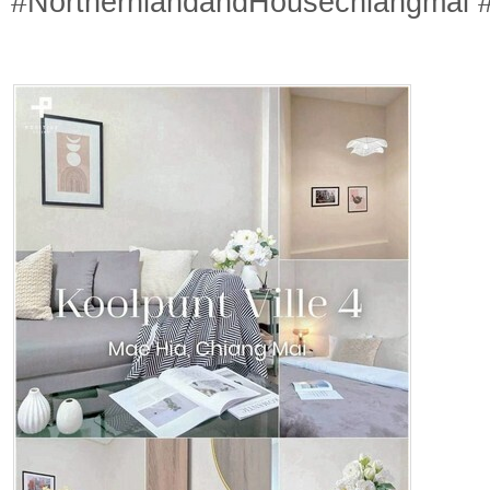
#NorthernlandandHousechiangmai #