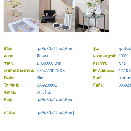
ยี่ห้อ:
กุลพันธ์วิลล์4 แม่เหียะ
รุ่น:
กุลพันธ
สภาพ:
มือสอง
ความสมบูรณ์:
100%
ราคา:
1,450,000 บาท
ต้องการ:
ขาย
เลขบัตรประชาชน:
8025777617XXX
IP Address:
127.0.0
ติดต่อ:
Kim
อีเมล์:
โทรศัพย์:
0869238951
มือถือ:
086923
จังหวัด:
เชียงใหม่
ที่อยู่:
กุลพันธ์วิลล์4 แม่เหียะ
คำค้น:
กุลพันธ์วิลล์4 แม่เหียะ
|