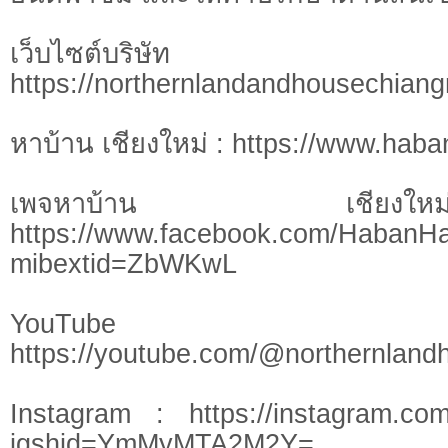
เว็บไซต์บร
https://northernlandandhousechian
หาบ้าน เชียงใหม่ : https://www.hab
เพจหาบ้าน เชี
https://www.facebook.com/HabanH
mibextid=ZbWKwL
YouTu
https://youtube.com/@northernlan
Instagram : https://instagram.com
igshid=YmMyMTA2M2Y=