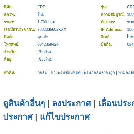
ยี่ห้อ:
CRP
รุ่น:
CRP
สภาพ:
ใหม่
ความสมบูรณ์:
10
ราคา:
1,790 บาท
ต้องการ:
ขา
เลขบัตรประชาชน:
7882035602XXX
IP Address:
180
ติดต่อ:
คุณต้า
อีเมล์:
โทรศัพย์:
0942359424
มือถือ:
094
จังหวัด:
เชียงใหม่
ที่อยู่:
เชียงใหม่
คำค้น:
กอล์ฟ
|
ขายพรมซ้อมพัตต์
|
พรมกอล์ฟราคาถูก
|
พรมกอล์
ดูสินค้าอื่นๆ
|
ลงประกาศ
|
เลื่อนประ
ประกาศ
|
แก้ไขประกาศ