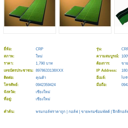
ยี่ห้อ:
CRP
รุ่น:
CRP
สภาพ:
ใหม่
ความสมบูรณ์:
10
ราคา:
1,790 บาท
ต้องการ:
ขา
เลขบัตรประชาชน:
8978633138XXX
IP Address:
180
ติดต่อ:
คุณต้า
อีเมล์:
โทรศัพย์:
0942359424
มือถือ:
094
จังหวัด:
เชียงใหม่
ที่อยู่:
เชียงใหม่
คำค้น:
พรมกอล์ฟราคาถูก
|
กอล์ฟ
|
ขายพรมซ้อมพัตต์
|
ฝึกตีกอล์