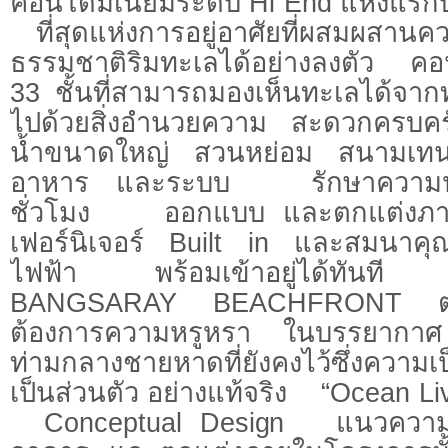
คอนโดมิเนียมระดับ Hi End แห่งแร
ที่สุดแห่งการอยู่อาศัยที่ผสมผสานคว
ธรรมชาติริมทะเลได้อย่างลงตัว คอน
33 ชั้นที่สามารถมองเห็นทะเลได้จากท
ไปด้วยสิ่งอำนวยความ สะดวกครบครั
น้ำขนาดใหญ่ สวนหย่อม สนามเทน
อาหาร และระบบ รักษาความป
ชั่วโมง ออกแบบ และตกแต่งภายใ
เฟอร์นิเจอร์ Built in และสมนาคุณพ
ไฟฟ้า พร้อมเข้าอยู่ได้ท
BANGSARAY BEACHFRONT ตอบโจท
ต้องการความหรูหรา ในบรรยา
ท่ามกลางชายหาดที่ยังคงไว้ซึ่งควา
เป็นส่วนตัว อย่างแท้จริง “Ocean 
Conceptual Design แนวความ