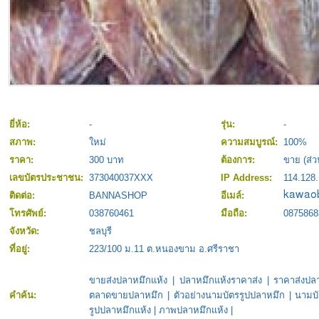
ยี่ห้อ:
-
รุ่น:
-
สภาพ:
ใหม่
ความสมบูรณ์:
100%
ราคา:
300 บาท
ต้องการ:
ขาย (ส่
เลขบัตรประชาชน:
373040037XXX
IP Address:
114.128
ติดต่อ:
BANNASHOP
อีเมล์:
โทรศัพย์:
038760461
มือถือ:
0875868
จังหวัด:
ชลบุรี
ที่อยู่:
223/100 ม.11 ต.หนองขาม อ.ศรีราชา
ขายส่งปลาหมึกแห้ง
|
ปลาหมึกแห้งราคาส่ง
|
ราคาส่งปล
คำค้น:
ตลาดขายปลาหมึก
|
ตัวอย่างนามบัตรรูปปลาหมึก
|
นามบั
รูปปลาหมึกแห้ง
|
ภาพปลาหมึกแห้ง
|