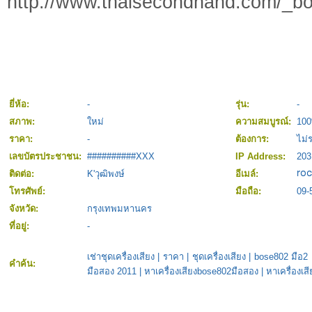
http://www.thaisecondhand.com/_bo
ยี่ห้อ:
-
รุ่น:
-
สภาพ:
ใหม่
ความสมบูรณ์:
10
ราคา:
-
ต้องการ:
ไม่ร
เลขบัตรประชาชน:
##########XXX
IP Address:
203
ติดต่อ:
K'วุฒิพงษ์
อีเมล์:
โทรศัพย์:
มือถือ:
09-
จังหวัด:
กรุงเทพมหานคร
ที่อยู่:
-
เช่าชุดเครื่องเสียง
|
ราคา
|
ชุดเครื่องเสียง
|
bose802 มือ2
คำค้น:
มือสอง 2011
|
หาเครื่องเสียงbose802มือสอง
|
หาเครื่องเส