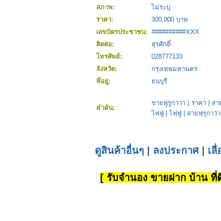
สภาพ:
ไม่ระบุ
ราคา:
300,000 บาท
เลขบัตรประชาชน:
##########XXX
ติดต่อ:
สุรศักดิ์
โทรศัพย์:
028777133
จังหวัด:
กรุงเทพมหานคร
ที่อยู่:
ธนบุรี
ขายฟูรูกาวา
|
ราคา
|
สาย
คำค้น:
ไฟฟู่
|
ไฟฟู่
|
สายฟุรุกาว่า
ดูสินค้าอื่นๆ
|
ลงประกาศ
|
เลื
[ รับจำนอง ขายฝาก บ้าน ที่ดิ