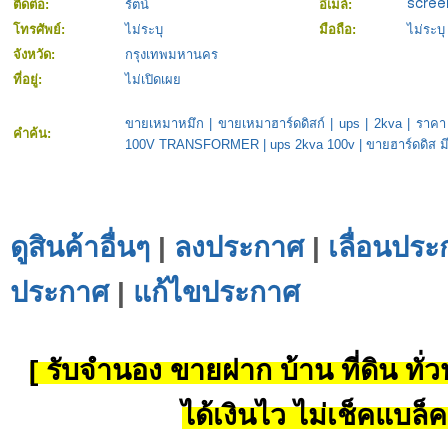
ติดต่อ:
รัตน์
อีเมล์:
โทรศัพย์:
ไม่ระบุ
มือถือ:
ไม่ระบุ
จังหวัด:
กรุงเทพมหานคร
ที่อยู่:
ไม่เปิดเผย
ขายเหมาหมึก
|
ขายเหมาฮาร์ดดิสก์
|
ups
|
2kva
|
ราคา
คำค้น:
100V TRANSFORMER
|
ups 2kva 100v
|
ขายฮาร์ดดิส มี
ดูสินค้าอื่นๆ
|
ลงประกาศ
|
เลื่อนประ
ประกาศ
|
แก้ไขประกาศ
[ รับจำนอง ขายฝาก บ้าน ที่ดิน ทั่วป
ได้เงินไว ไม่เช็คแบล็ค