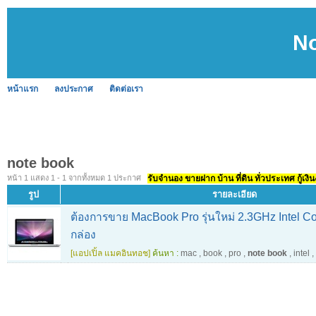
N
หน้าแรก
ลงประกาศ
ติดต่อเรา
note book
หน้า 1 แสดง 1 - 1 จากทั้งหมด 1 ประกาศ
รับจำนอง ขายฝาก บ้าน ที่ดิน ทั่วประเทศ กู้เงิน
รูป
รายละเอียด
ต้องการขาย MacBook Pro รุ่นใหม่ 2.3GHz Intel Co
กล่อง
[แอปเปิ้ล แมคอินทอช]
ค้นหา :
mac
,
book
,
pro
,
note book
,
intel
,