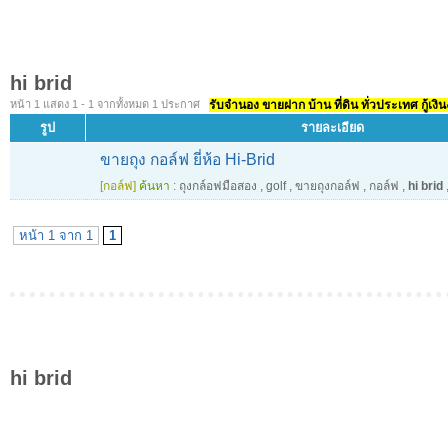
hi brid
หน้า 1 แสดง 1 - 1 จากทั้งหมด 1 ประกาศ
รับจำนอง ขายฝาก บ้าน ที่ดิน ทั่วประเทศ กู้เงิน
รูป
รายละเอียด
ขายถุง กอล์ฟ ยี่ห้อ Hi-Brid
[กอล์ฟ]
ค้นหา :
ถุงกล์อฟมือสอง
,
golf
,
ขายถุงกอล์ฟ
,
กอล์ฟ
,
hi brid
หน้า 1 จาก 1
1
hi brid